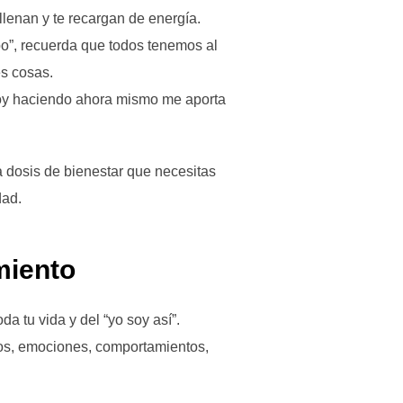
llenan y te recargan de energía.
po”, recuerda que todos tenemos al
es cosas.
stoy haciendo ahora mismo me aporta
la dosis de bienestar que necesitas
dad.
miento
a tu vida y del “yo soy así”.
os, emociones, comportamientos,