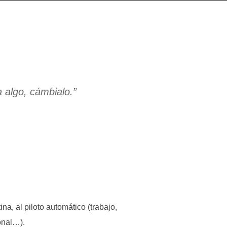
 algo, cámbialo.”
na, al piloto automático (trabajo,
onal…).