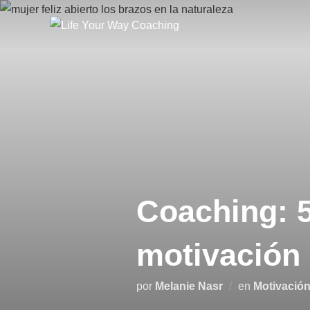
Saltar
al
contenido
Coaching: 5
motivación 
por
Melanie Nasr
en
Motivació