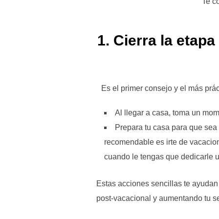
Te c
1. Cierra la etapa “vacaciones» e inicia la etapa “vida cotidiana» lo
Es el primer consejo y el más prá
Al llegar a casa, toma un mom
Prepara tu casa para que sea 
recomendable es irte de vacacione
cuando le tengas que dedicarle un
Estas acciones sencillas te ayudan
post-vacacional y aumentando tu s