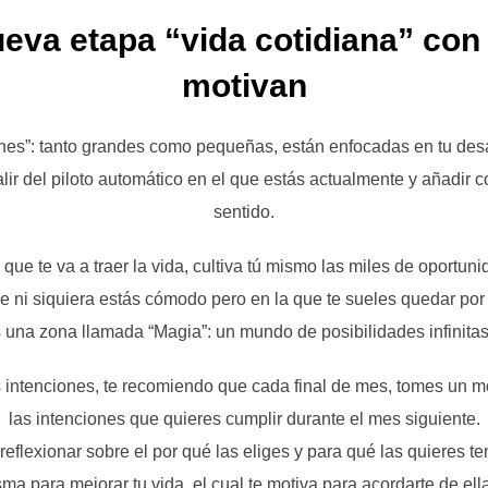
eva etapa “vida cotidiana” con 
motivan
ones”: tanto grandes como pequeñas, están enfocadas en tu desarr
lir del piloto automático en el que estás actualmente y añadir c
sentido.
que te va a traer la vida, cultiva tú mismo las miles de oportun
que ni siquiera estás cómodo pero en la que te sueles quedar po
s una zona llamada “Magia”: un mundo de posibilidades infinitas
intenciones, te recomiendo que cada final de mes, tomes un m
las intenciones que quieres cumplir durante el mes siguiente.
 reflexionar sobre el por qué las eliges y para qué las quieres t
 para mejorar tu vida, el cual te motiva para acordarte de ellas